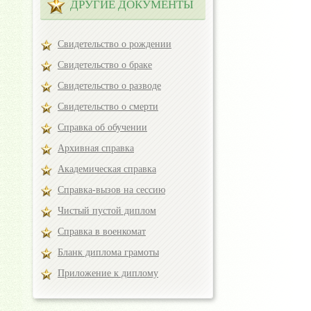
ДРУГИЕ ДОКУМЕНТЫ
Свидетельство о рождении
Свидетельство о браке
Свидетельство о разводе
Свидетельство о смерти
Справка об обучении
Архивная справка
Академическая справка
Справка-вызов на сессию
Чистый пустой диплом
Справка в военкомат
Бланк диплома грамоты
Приложение к диплому