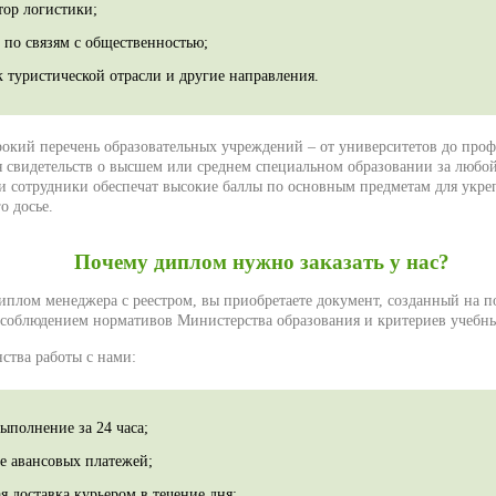
тор логистики;
 по связям с общественностью;
 туристической отрасли и другие направления.
окий перечень образовательных учреждений – от университетов до проф
 свидетельств о высшем или среднем специальном образовании за любо
 сотрудники обеспечат высокие баллы по основным предметам для укре
о досье.
Почему диплом нужно заказать у нас?
иплом менеджера с реестром, вы приобретаете документ, созданный на 
 соблюдением нормативов Министерства образования и критериев учебны
ства работы с нами:
ыполнение за 24 часа;
ие авансовых платежей;
я доставка курьером в течение дня;