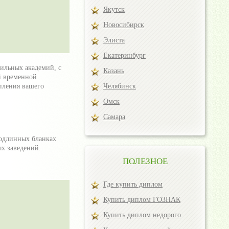
Якутск
Новосибирск
Элиста
Екатеринбург
ильных академий, с
Казань
й временной
пления вашего
Челябинск
Омск
Самара
подлинных бланках
х заведений.
ПОЛЕЗНОЕ
Где купить диплом
Купить диплом ГОЗНАК
Купить диплом недорого