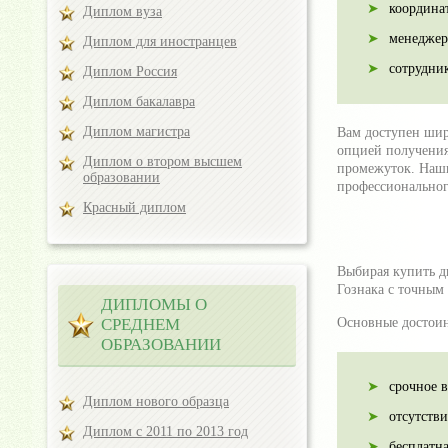
координа
Диплом вуза
менеджер
Диплом для иностранцев
сотрудник
Диплом Россия
Диплом бакалавра
Диплом магистра
Вам доступен шир
опцией получения
Диплом о втором высшем
промежуток. Наши
образовании
профессиональног
Красный диплом
Выбирая купить д
Гознака с точным
ДИПЛОМЫ О
СРЕДНЕМ
Основные достоин
ОБРАЗОВАНИИ
срочное в
Диплом нового образца
отсутств
Диплом с 2011 по 2013 год
бесплатна