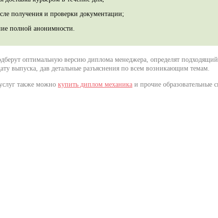
осле получения и проверки документации;
ние полной анонимности.
дберут оптимальную версию диплома менеджера, определят подходящий
ату выпуска, дав детальные разъяснения по всем возникающим темам.
 услуг также можно
купить диплом механика
и прочие образовательные с