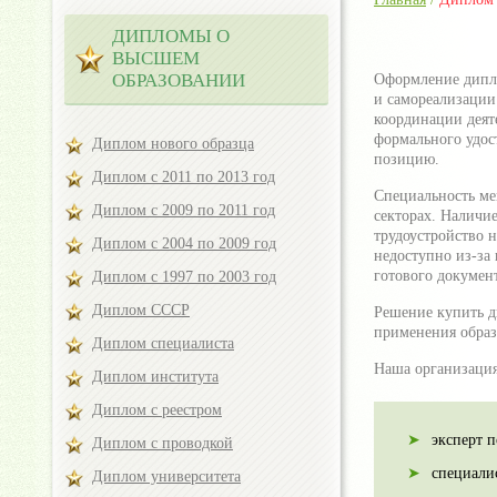
ДИПЛОМЫ О
ВЫСШЕМ
ОБРАЗОВАНИИ
Оформление дипло
и самореализации
координации деят
формального удос
Диплом нового образца
позицию.
Диплом с 2011 по 2013 год
Специальность ме
Диплом с 2009 по 2011 год
секторах. Наличи
трудоустройство 
Диплом с 2004 по 2009 год
недоступно из-за
готового документ
Диплом с 1997 по 2003 год
Диплом СССР
Решение купить д
применения образ
Диплом специалиста
Наша организация
Диплом института
Диплом с реестром
эксперт 
Диплом с проводкой
специали
Диплом университета