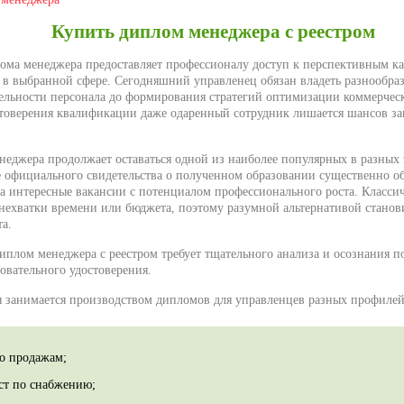
Купить диплом менеджера с реестром
ма менеджера предоставляет профессионалу доступ к перспективным к
 в выбранной сфере. Сегодняшний управленец обязан владеть разнообра
ельности персонала до формирования стратегий оптимизации коммерчес
товерения квалификации даже одаренный сотрудник лишается шансов за
неджера продолжает оставаться одной из наиболее популярных в разных
е официального свидетельства о полученном образовании существенно об
на интересные вакансии с потенциалом профессионального роста. Классич
 нехватки времени или бюджета, поэтому разумной альтернативой станов
а.
иплом менеджера с реестром требует тщательного анализа и осознания п
овательного удостоверения.
 занимается производством дипломов для управленцев разных профилей
по продажам;
ст по снабжению;