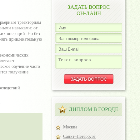
ЗАДАТЬ ВОПРОС
ОН-ЛАЙН
арьерным траекториям
зными навыками: от
ких операций. Но без
нять привлекательную
 экономических
легчает
еское обучение часто
ится получение
оследствий
:
ДИПЛОМ В ГОРОДЕ
Москва
Санкт–Петербург