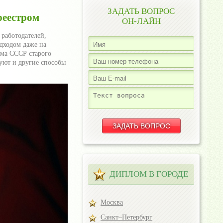
ЗАДАТЬ ВОПРОС
реестром
ОН-ЛАЙН
работодателей,
дходом даже на
ума СССР старого
уют и другие способы
ДИПЛОМ В ГОРОДЕ
Москва
Санкт–Петербург