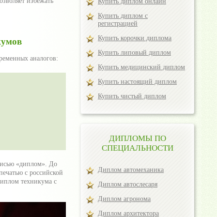
озволяет избежать
Купить диплом онлайн
Купить диплом с
регистрацией
Купить корочки диплома
кумов
Купить липовый диплом
временных аналогов:
Купить медицинский диплом
Купить настоящий диплом
Купить чистый диплом
ДИПЛОМЫ ПО
СПЕЦИАЛЬНОСТИ
писью «диплом». До
Диплом автомеханика
печатью с российской
диплом техникума с
Диплом автослесаря
Диплом агронома
Диплом архитектора