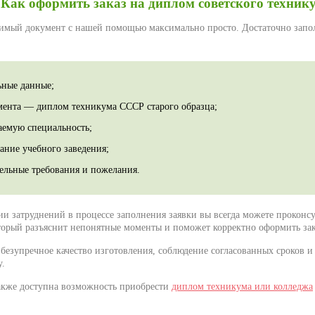
Как оформить заказ на диплом советского техник
имый документ с нашей помощью максимально просто. Достаточно запо
ьные данные;
мента — диплом техникума СССР старого образца;
аемую специальность;
ание учебного заведения;
ельные требования и пожелания.
и затруднений в процессе заполнения заявки вы всегда можете проконсу
торый разъяснит непонятные моменты и поможет корректно оформить зак
безупречное качество изготовления, соблюдение согласованных сроков 
у.
акже доступна возможность приобрести
диплом техникума или колледжа