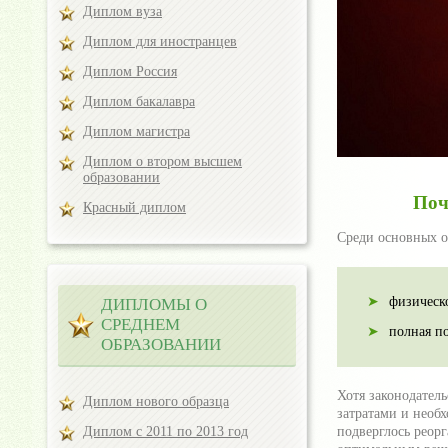
Диплом вуза
Диплом для иностранцев
Диплом Россия
Диплом бакалавра
Диплом магистра
Диплом о втором высшем
образовании
Поч
Красный диплом
Среди основных о
физическ
ДИПЛОМЫ О
СРЕДНЕМ
полная по
ОБРАЗОВАНИИ
Хотя законодател
Диплом нового образца
затратами и необ
Диплом с 2011 по 2013 год
подверглось реор