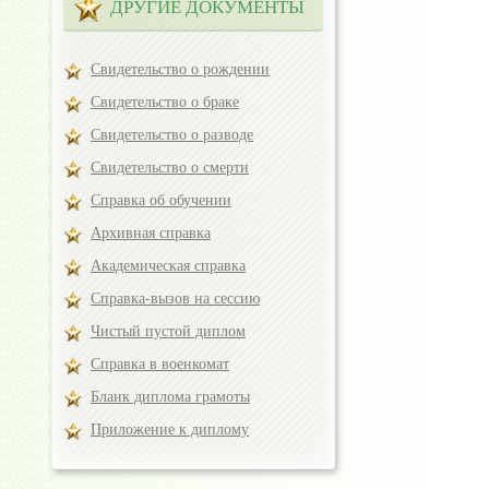
ДРУГИЕ ДОКУМЕНТЫ
Свидетельство о рождении
Свидетельство о браке
Свидетельство о разводе
Свидетельство о смерти
Справка об обучении
Архивная справка
Академическая справка
Справка-вызов на сессию
Чистый пустой диплом
Справка в военкомат
Бланк диплома грамоты
Приложение к диплому