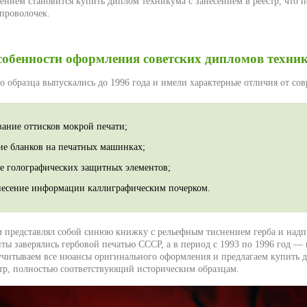
нием становится купить диплом техникума с занесением в реестр, что п
проволочек.
обенности оформления советских дипломов техни
о образца выпускались до 1996 года и имели характерные отличия от со
вание оттисков мокрой печати;
ие бланков на печатных машинках;
ие голографических защитных элементов;
несение информации каллиграфическим почерком.
 представлял собой синюю книжку с рельефным тиснением герба и над
ты заверялись гербовой печатью СССР, а в период с 1993 по 1996 год — 
читываем все нюансы оригинального оформления и предлагаем купить 
стр, полностью соответствующий историческим образцам.