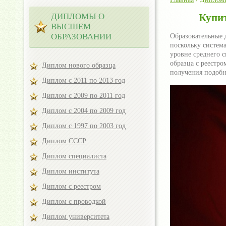
ДИПЛОМЫ О
Купит
ВЫСШЕМ
ОБРАЗОВАНИИ
Образовательные 
поскольку систем
уровне среднего 
образца с реестр
Диплом нового образца
получения подобн
Диплом с 2011 по 2013 год
Диплом с 2009 по 2011 год
Диплом с 2004 по 2009 год
Диплом с 1997 по 2003 год
Диплом СССР
Диплом специалиста
Диплом института
Диплом с реестром
Диплом с проводкой
Диплом университета