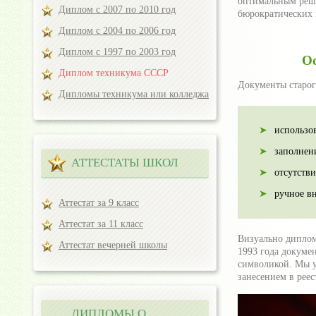
оптимальным реше
Диплом с 2007 по 2010 год
бюрократических 
Диплом с 2004 по 2006 год
Диплом с 1997 по 2003 год
Ос
Диплом техникума СССР
Документы старог
Дипломы техникума или колледжа
использо
заполнен
АТТЕСТАТЫ ШКОЛ
отсутств
ручное в
Аттестат за 9 класс
Аттестат за 11 класс
Визуально диплом
Аттестат вечерней школы
1993 года докумен
символикой. Мы у
занесением в рее
ДИПЛОМЫ О