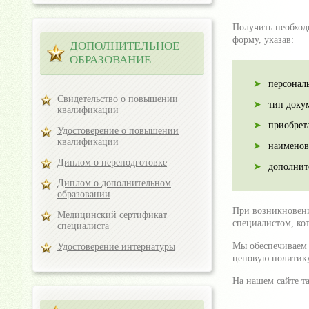
Получить необход
форму, указав:
ДОПОЛНИТЕЛЬНОЕ
ОБРАЗОВАНИЕ
персонал
Свидетельство о повышении
тип доку
квалификации
приобрет
Удостоверение о повышении
квалификации
наименов
Диплом о переподготовке
дополнит
Диплом о дополнительном
образовании
При возникновени
Медицинский сертификат
специалистом, ко
специалиста
Мы обеспечиваем 
Удостоверение интернатуры
ценовую политик
На нашем сайте т