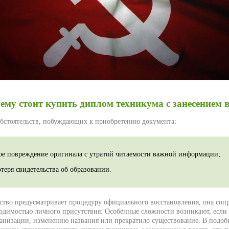
ему стоит купить диплом техникума с занесением в
бстоятельств, побуждающих к приобретению документа:
ое повреждение оригинала с утратой читаемости важной информации;
теря свидетельства об образовании.
ьство предусматривает процедуру официального восстановления, она со
ходимостью личного присутствия. Особенные сложности возникают, если 
ганизации, изменению названия или прекратило существование. В подоб