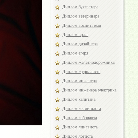
Диплом бухгалтера
Диплом ветеринара
Диплом воспитателя
Диплом врача
Диплом дизайнера
Диплом егеря
Диплом железнодорожника
Диплом журналиста
Диплом инженера
Диплом инженера электрика
Диплом капитана
Диплом косметолога
Диплом лаборанта
Диплом лингвиста
Диплом логиста