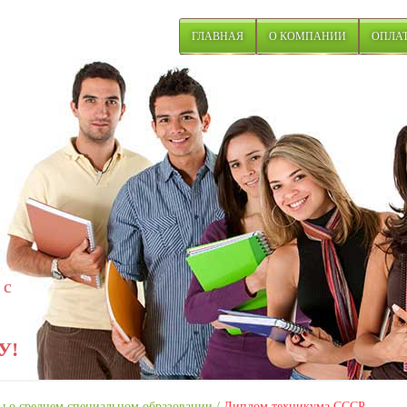
ГЛАВНАЯ
О КОМПАНИИ
ОПЛАТ
 с
У!
 о среднем специальном образовании
/
Диплом техникума СССР