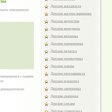
ума
Диплом массажиста
лнить электронную
Диплом мастера маникюра
Диплом медсестры
Диплом менеджера
Диплом механика
Диплом парикмахера
Диплом педагога
Диплом переводчика
Диплом повара
Диплом программиста
льтироваться с нашим
аз.
Диплом психолога
Диплом сантехника
и демократичную
Диплом сварщика
Диплом слесаря
Диплом стоматолога