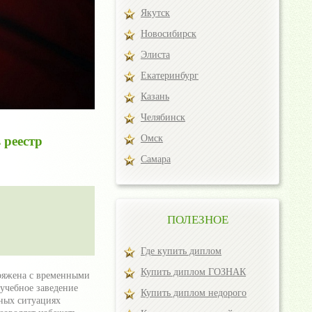
Якутск
Новосибирск
Элиста
Екатеринбург
Казань
Челябинск
Омск
 реестр
Самара
ПОЛЕЗНОЕ
Где купить диплом
Купить диплом ГОЗНАК
пряжена с временными
учебное заведение
Купить диплом недорого
ных ситуациях