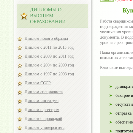
ДИПЛОМЫ О
Куп
ВЫСШЕМ
ОБРАЗОВАНИИ
Работа сварщиком
подтверждения кв
увеличения уровн
документа. В под
Диплом нового образца
уровня с реестро
Диплом с 2011 по 2013 год
Наша организация
Диплом с 2009 по 2011 год
школьных аттестат
Диплом с 2004 по 2009 год
Ключевые выгоды 
Диплом с 1997 по 2003 год
Диплом СССР
демократ
Диплом специалиста
быстрое 
Диплом института
отсутств
Диплом с реестром
отправка
Диплом с проводкой
обеспече
Диплом университета
подготов