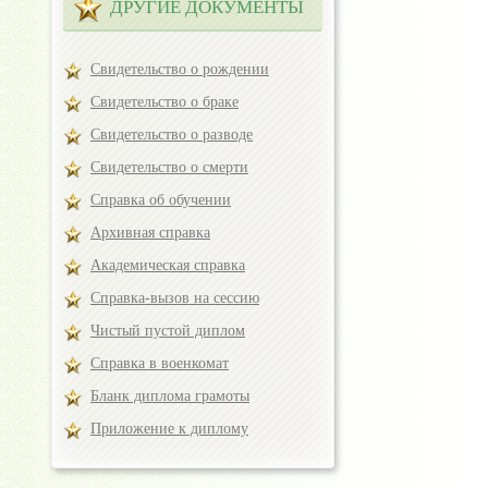
ДРУГИЕ ДОКУМЕНТЫ
Свидетельство о рождении
Свидетельство о браке
Свидетельство о разводе
Свидетельство о смерти
Справка об обучении
Архивная справка
Академическая справка
Справка-вызов на сессию
Чистый пустой диплом
Справка в военкомат
Бланк диплома грамоты
Приложение к диплому