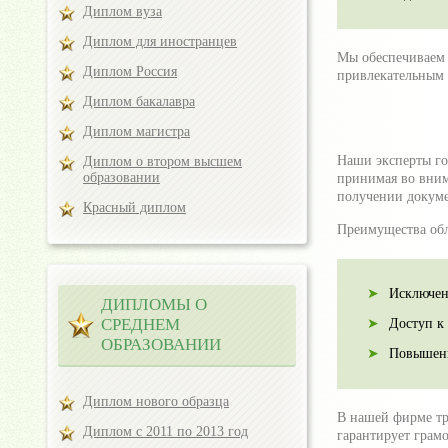
Диплом вуза
Диплом для иностранцев
Мы обеспечиваем 
Диплом Россия
привлекательным 
Диплом бакалавра
Диплом магистра
Наши эксперты го
Диплом о втором высшем
образовании
принимая во вним
получении докум
Красный диплом
Преимущества об
Исключен
ДИПЛОМЫ О
СРЕДНЕМ
Доступ к
ОБРАЗОВАНИИ
Повышени
Диплом нового образца
В нашей фирме тр
Диплом с 2011 по 2013 год
гарантирует грам