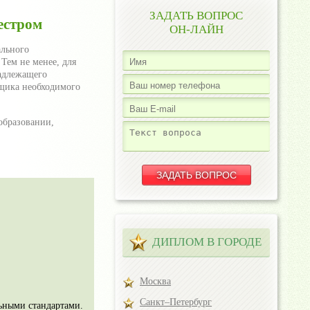
ЗАДАТЬ ВОПРОС
естром
ОН-ЛАЙН
ального
Тем не менее, для
надлежащего
рщика необходимого
образовании,
ДИПЛОМ В ГОРОДЕ
Москва
Санкт–Петербург
льными стандартами.