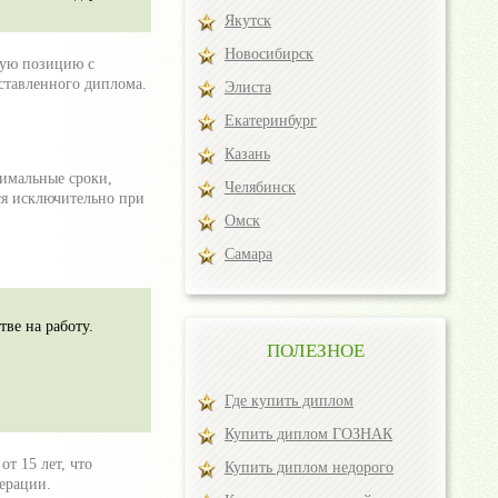
Якутск
Новосибирск
мую позицию с
ставленного диплома.
Элиста
Екатеринбург
Казань
имальные сроки,
Челябинск
ся исключительно при
Омск
Самара
ве на работу.
ПОЛЕЗНОЕ
Где купить диплом
Купить диплом ГОЗНАК
т 15 лет, что
Купить диплом недорого
ерации.