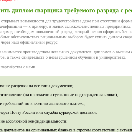
ить диплом сварщика требуемого разряда с ре
 открывает возможности для трудоустройства даже при отсутствии форм
алификации — к примеру, в малых сельскохозяйственных предприятиях. 
я дохода необходим повышенный разряд, который нельзя оформить без 
обных обстоятельствах рациональным выбором будет купить диплом сва
м через наш официальный ресурс.
 занимается производством легальных документов: дипломов о высшем 
ов, а также свидетельств о незавершённом обучении в университетах.
партнёрства с нами:
ичные расценки на все типы документов;
изготовление (на протяжении суток после подтверждения заявки);
ие требований по внесению авансового платежа;
 через Почту России или службы курьерской доставки;
ние абсолютной конфиденциальности;
ка документов на оригинальных бланках в строгом соответствии с актуа