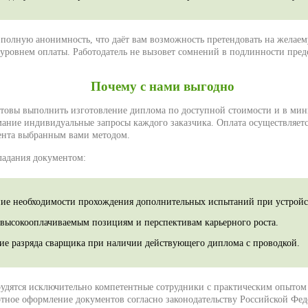
полную анонимность, что даёт вам возможность претендовать на желае
уровнем оплаты. Работодатель не вызовет сомнений в подлинности пред
Почему с нами выгодно
товы выполнить изготовление диплома по доступной стоимости и в мин
ание индивидуальные запросы каждого заказчика. Оплата осуществляет
ента выбранным вами методом.
ладания документом:
ие необходимости прохождения дополнительных испытаний при устройст
 высокооплачиваемым позициям и перспективам карьерного роста.
е разряда сварщика при наличии действующего диплома с проводкой.
удятся исключительно компетентные сотрудники с практическим опытом о
отное оформление документов согласно законодательству Российской Фед