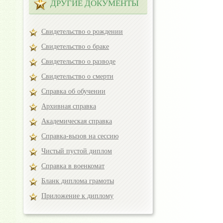
ДРУГИЕ ДОКУМЕНТЫ
Свидетельство о рождении
Свидетельство о браке
Свидетельство о разводе
Свидетельство о смерти
Справка об обучении
Архивная справка
Академическая справка
Справка-вызов на сессию
Чистый пустой диплом
Справка в военкомат
Бланк диплома грамоты
Приложение к диплому