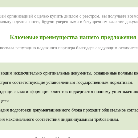
шей организацией с целью купить диплом с реестром, вы получаете воз
нальную деятельность, будучи уверенными в безупречном качестве докуме
Ключевые преимущества нашего предложения
воевала репутацию надежного партнера благодаря следующим отличите
водим исключительно оригинальные документы, оснащенные полным к
 строго соответствующие установленным государственным нормативам.
иденциальная информация клиентов подвергается полному уничтожению
цесса.
тадия подготовки документационного блока проходит обязательное соглас
ния максимального соответствия индивидуальным требованиям.