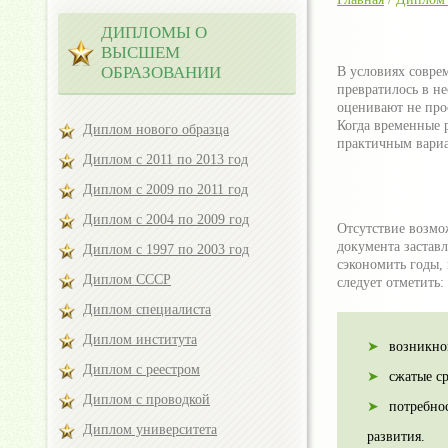
ДИПЛОМЫ О
ВЫСШЕМ
ОБРАЗОВАНИИ
В условиях совре
превратилось в н
оценивают не прос
Когда временные 
Диплом нового образца
практичным вариа
Диплом с 2011 по 2013 год
Диплом с 2009 по 2011 год
Диплом с 2004 по 2009 год
Отсутствие возмо
документа застав
Диплом с 1997 по 2003 год
сэкономить годы,
Диплом СССР
следует отметить:
Диплом специалиста
Диплом института
возникно
Диплом с реестром
сжатые с
Диплом с проводкой
потребно
Диплом университета
развития.