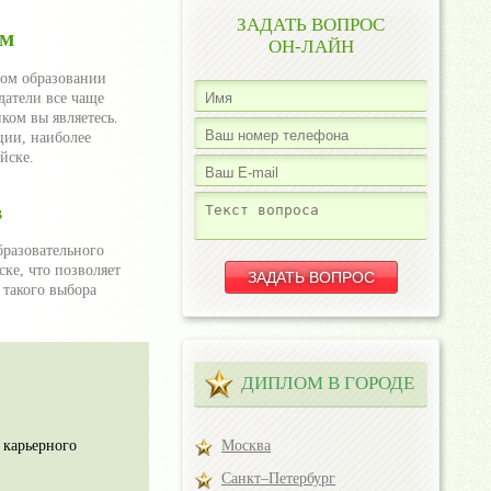
ЗАДАТЬ ВОПРОС
ом
ОН-ЛАЙН
ном образовании
датели все чаще
ком вы являетесь.
ции, наиболее
йске.
в
бразовательного
ке, что позволяет
 такого выбора
ДИПЛОМ В ГОРОДЕ
 карьерного
Москва
Санкт–Петербург