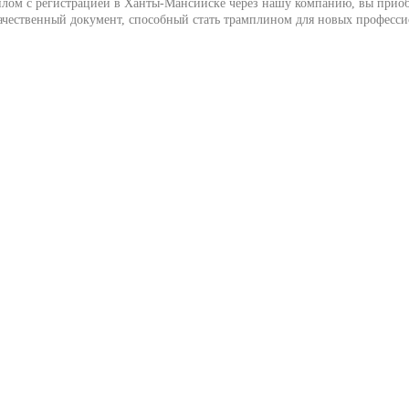
лом с регистрацией в Ханты-Мансийске через нашу компанию, вы приоб
ачественный документ, способный стать трамплином для новых професс