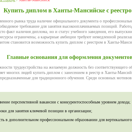
Купить диплом в Ханты-Мансийске с реестр
менного рынка труда наличие официального документа о профессиональ
еобходимое требование для занятия высокооплачиваемых позиций. Работо
то факт наличия диплома, но и статус учебного заведения, его выпускни
ресурсы ограничены, а карьерные амбиции требуют немедленной реализа
нтом становится возможность купить диплом с реестром в Ханты-Манси
Главные основания для оформления документо
жности трудоустройства на желаемую должность без соответствующего о
ляет многих людей купить диплом с занесением в реестр в Ханты-Мансийс
 предназначенные для традиционного обучения. Среди основных мотивов
вение перспективной вакансии с конкурентоспособным уровнем дохода;
роки для занятия ключевой позиции в организации;
сть в дополнительном профессиональном образовании для вертикального