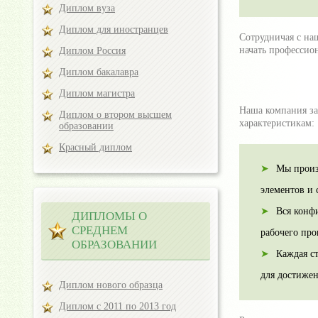
Диплом вуза
Диплом для иностранцев
Сотрудничая с на
начать профессио
Диплом Россия
Диплом бакалавра
Диплом магистра
Наша компания за
Диплом о втором высшем
характеристикам:
образовании
Красный диплом
Мы произ
элементов и
Вся конф
ДИПЛОМЫ О
СРЕДНЕМ
рабочего про
ОБРАЗОВАНИИ
Каждая с
для достиже
Диплом нового образца
Диплом с 2011 по 2013 год