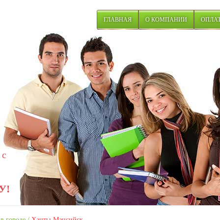
ГЛАВНАЯ
О КОМПАНИИ
ОПЛАТ
 с
У!
в городе
/
Ханты-Мансийск