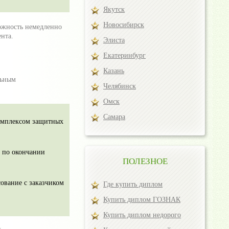
Якутск
Новосибирск
можность немедленно
нта.
Элиста
Екатеринбург
Казань
льным
Челябинск
Омск
Самара
омплексом защитных
 по окончании
ПОЛЕЗНОЕ
ование с заказчиком
Где купить диплом
Купить диплом ГОЗНАК
Купить диплом недорого