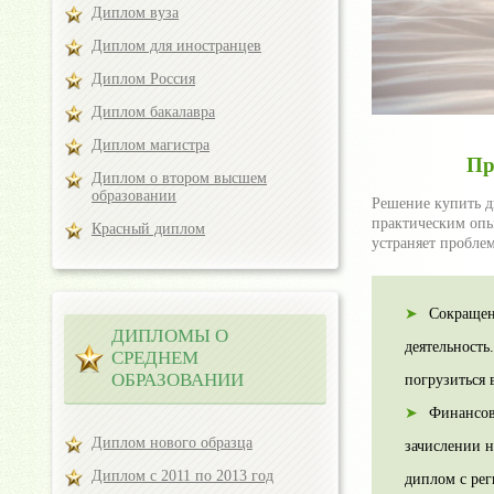
Диплом вуза
Диплом для иностранцев
Диплом Россия
Диплом бакалавра
Диплом магистра
Пр
Диплом о втором высшем
образовании
Решение купить д
практическим опы
Красный диплом
устраняет пробле
Сокращен
ДИПЛОМЫ О
деятельность
СРЕДНЕМ
ОБРАЗОВАНИИ
погрузиться
Финансов
Диплом нового образца
зачислении н
Диплом с 2011 по 2013 год
диплом с рег