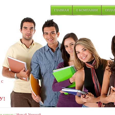
ГЛАВНАЯ
О КОМПАНИИ
ОПЛАТ
 с
У!
в городе
/
Новый Уренгой