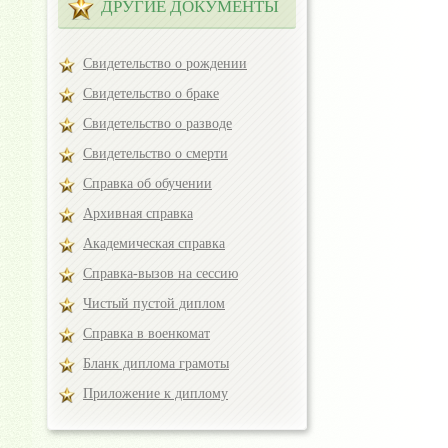
ДРУГИЕ ДОКУМЕНТЫ
Свидетельство о рождении
Свидетельство о браке
Свидетельство о разводе
Свидетельство о смерти
Справка об обучении
Архивная справка
Академическая справка
Справка-вызов на сессию
Чистый пустой диплом
Справка в военкомат
Бланк диплома грамоты
Приложение к диплому