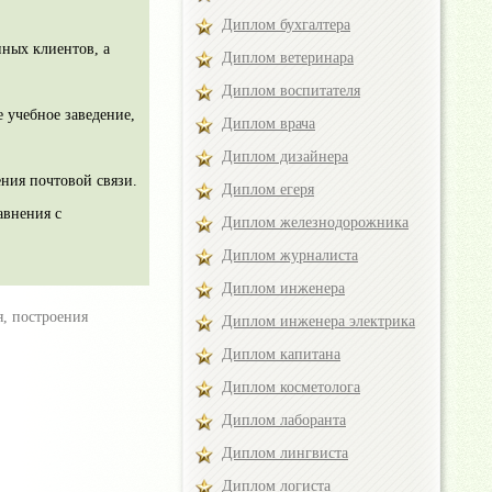
Диплом бухгалтера
ных клиентов, а
Диплом ветеринара
Диплом воспитателя
е учебное заведение,
Диплом врача
Диплом дизайнера
ния почтовой связи.
Диплом егеря
авнения с
Диплом железнодорожника
Диплом журналиста
Диплом инженера
я, построения
Диплом инженера электрика
Диплом капитана
Диплом косметолога
Диплом лаборанта
Диплом лингвиста
Диплом логиста