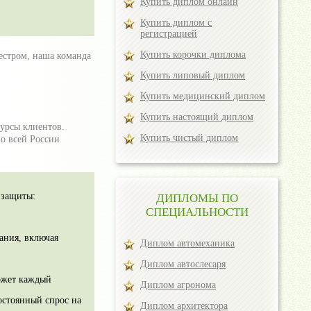
Купить диплом онлайн
Купить диплом с
регистрацией
Купить корочки диплома
естром, наша команда
Купить липовый диплом
Купить медицинский диплом
Купить настоящий диплом
урсы клиентов.
Купить чистый диплом
о всей России
 защиты:
ДИПЛОМЫ ПО
СПЕЦИАЛЬНОСТИ
ания, включая
Диплом автомеханика
Диплом автослесаря
ожет каждый
Диплом агронома
остоянный спрос на
Диплом архитектора