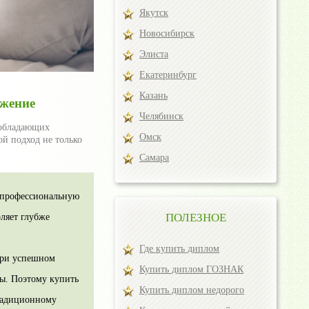
Якутск
Новосибирск
Элиста
Екатеринбург
Казань
ожение
Челябинск
 обладающих
Омск
й подход не только
Самара
е профессиональную
ПОЛЕЗНОЕ
оляет глубже
Где купить диплом
при успешном
Купить диплом ГОЗНАК
лы. Поэтому купить
Купить диплом недорого
традиционному