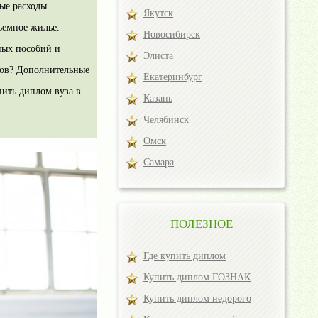
ые расходы.
Якутск
ъемное жилье.
Новосибирск
ных пособий и
Элиста
тов? Дополнительные
Екатеринбург
пить диплом вуза в
Казань
Челябинск
Омск
Самара
ПОЛЕЗНОЕ
Где купить диплом
Купить диплом ГОЗНАК
Купить диплом недорого