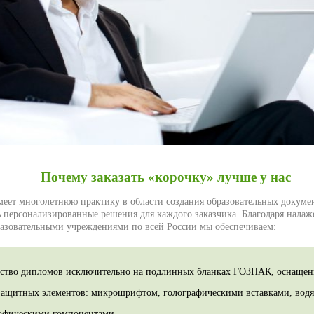
Почему заказать «корочку» лучше у нас
еет многолетнюю практику в области создания образовательных докумен
ь персонализированные решения для каждого заказчика. Благодаря нала
азовательными учреждениями по всей России мы обеспечиваем:
ство дипломов исключительно на подлинных бланках ГОЗНАК, оснаще
защитных элементов: микрошрифтом, голографическими вставками, вод
афическими компонентами.