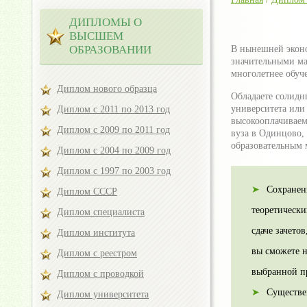
ДИПЛОМЫ О
ВЫСШЕМ
ОБРАЗОВАНИИ
В нынешней эконо
значительными ма
многолетнее обуч
Диплом нового образца
Обладаете солидн
университета или
Диплом с 2011 по 2013 год
высокооплачиваем
Диплом с 2009 по 2011 год
вуза в Одинцово,
образовательным
Диплом с 2004 по 2009 год
Диплом с 1997 по 2003 год
Сохранен
Диплом СССР
теоретически
Диплом специалиста
сдаче зачето
Диплом института
вы сможете 
Диплом с реестром
выбранной п
Диплом с проводкой
Существе
Диплом университета