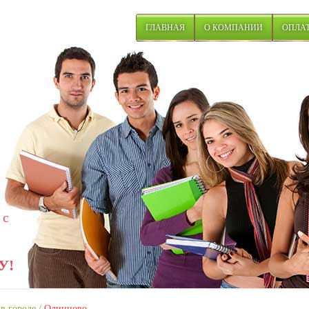
ГЛАВНАЯ
О КОМПАНИИ
ОПЛАТ
 с
У!
в городе
/
Одинцово