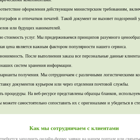
оответствие оформления действующим министерским требованиям, включ
тографов и отпечатков печатей. Такой документ не вызовет подозрений 
делов или будущих нанимателей.
ю стоимость услуг. Мы придерживаемся принципов разумного ценообраз
ая цена является важным фактором популярности нашего сервиса.
нонимность. После выполнения заказа все персональные данные клиента
з наших систем хранения информации.
варианты получения. Мы сотрудничаем с различными логистическими к
ставку документов курьером или через отделения почтовой службы.
ть процедуры. На веб-ресурсе представлены образцы бланков, используе
 можете самостоятельно сопоставить их с оригиналами и убедиться в ст
Как мы сотрудничаем с клиентами
требуется заполнить онлайн-форму заявки на нашем портале или связать