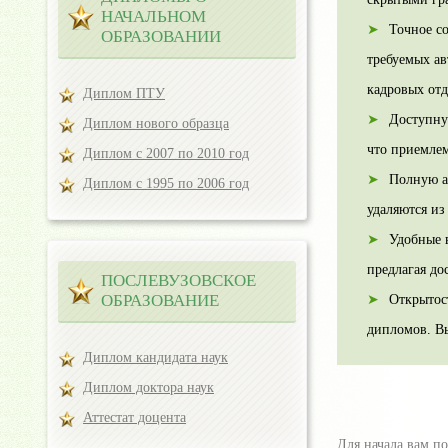
НАЧАЛЬНОМ
Точное с
ОБРАЗОВАНИИ
требуемых ав
кадровых от
Диплом ПТУ
Доступну
Диплом нового образца
что приемлем
Диплом с 2007 по 2010 год
Полную а
Диплом с 1995 по 2006 год
удаляются и
Удобные 
предлагая до
ПОСЛЕВУЗОВСКОЕ
ОБРАЗОВАНИЕ
Открытос
дипломов. Вы
Диплом кандидата наук
Диплом доктора наук
Аттестат доцента
Для начала вам по