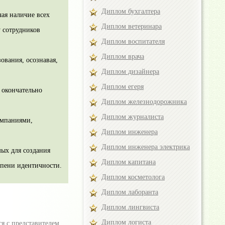
Диплом бухгалтера
ая наличие всех
Диплом ветеринара
у сотрудников
Диплом воспитателя
Диплом врача
ования, осознавая,
Диплом дизайнера
Диплом егеря
 окончательно
Диплом железнодорожника
Диплом журналиста
омпаниями,
Диплом инженера
Диплом инженера электрика
мых для создания
Диплом капитана
епени идентичности.
Диплом косметолога
Диплом лаборанта
Диплом лингвиста
Диплом логиста
ся с представителем