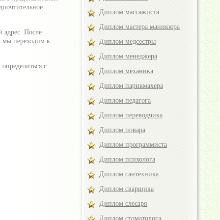
дпочтительное
Диплом массажиста
Диплом мастера маникюра
 адрес. После
, мы переходим к
Диплом медсестры
Диплом менеджера
 определиться с
Диплом механика
.
Диплом парикмахера
Диплом педагога
Диплом переводчика
Диплом повара
Диплом программиста
Диплом психолога
Диплом сантехника
Диплом сварщика
Диплом слесаря
Диплом стоматолога