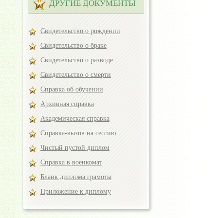
ДРУГИЕ ДОКУМЕНТЫ
Свидетельство о рождении
Свидетельство о браке
Свидетельство о разводе
Свидетельство о смерти
Справка об обучении
Архивная справка
Академическая справка
Справка-вызов на сессию
Чистый пустой диплом
Справка в военкомат
Бланк диплома грамоты
Приложение к диплому