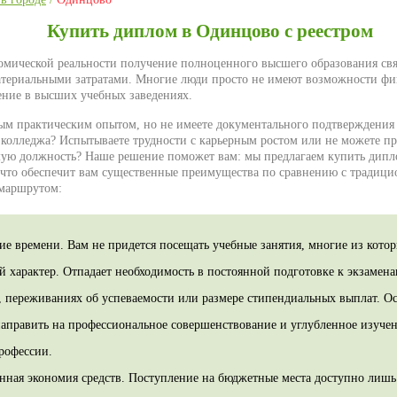
Купить диплом в Одинцово с реестром
мической реальности получение полноценного высшего образования свя
териальными затратами. Многие люди просто не имеют возможности фи
ение в высших учебных заведениях.
ым практическим опытом, но не имеете документального подтверждения
 колледжа? Испытываете трудности с карьерным ростом или не можете пр
ую должность? Наше решение поможет вам: мы предлагаем купить дипл
 что обеспечит вам существенные преимущества по сравнению с традиц
 маршрутом:
ие времени. Вам не придется посещать учебные занятия, многие из котор
й характер. Отпадает необходимость в постоянной подготовке к экзаме
в, переживаниях об успеваемости или размере стипендиальных выплат. О
направить на профессиональное совершенствование и углубленное изуче
рофессии.
нная экономия средств. Поступление на бюджетные места доступно лиш