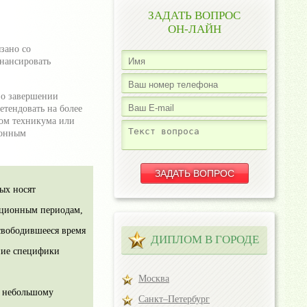
ЗАДАТЬ ВОПРОС
ОН-ЛАЙН
зано со
нансировать
 о завершении
етендовать на более
ом техникума или
ионным
ых носят
национным периодам,
свободившееся время
ДИПЛОМ В ГОРОДЕ
ние специфики
Москва
ь небольшому
Санкт–Петербург