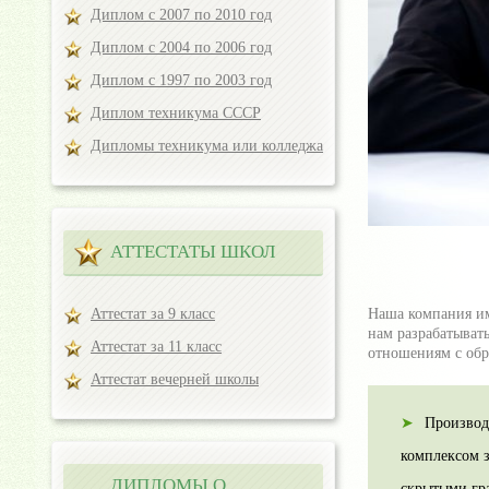
Диплом с 2007 по 2010 год
Диплом с 2004 по 2006 год
Диплом с 1997 по 2003 год
Диплом техникума СССР
Дипломы техникума или колледжа
АТТЕСТАТЫ ШКОЛ
Аттестат за 9 класс
Наша компания им
нам разрабатыват
Аттестат за 11 класс
отношениям с обр
Аттестат вечерней школы
Производ
комплексом 
ДИПЛОМЫ О
скрытыми гр