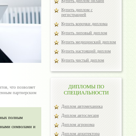
Купить диплом онлайн
Купить диплом с
регистрацией
Купить корочки диплома
Купить липовый диплом
Купить медицинский диплом
Купить настоящий диплом
Купить чистый диплом
ДИПЛОМЫ ПО
тов, что позволяет
СПЕЦИАЛЬНОСТИ
женным партнерским
Диплом автомеханика
Диплом автослесаря
нных полным
Диплом агронома
яными символами и
Диплом архитектора