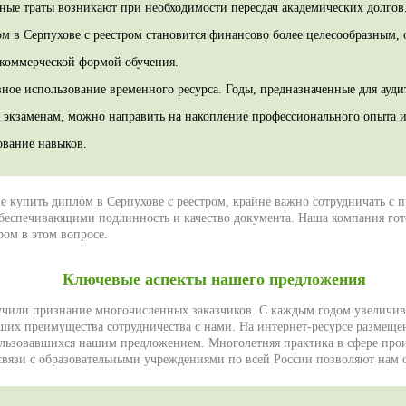
ые траты возникают при необходимости пересдач академических долгов.
м в Серпухове с реестром становится финансово более целесообразным, 
 коммерческой формой обучения.
ное использование временного ресурса. Годы, предназначенные для ауди
 экзаменам, можно направить на накопление профессионального опыта и
ование навыков.
 купить диплом в Серпухове с реестром, крайне важно сотрудничать с
беспечивающими подлинность и качество документа. Наша компания го
ом в этом вопросе.
Ключевые аспекты нашего предложения
чили признание многочисленных заказчиков. С каждым годом увеличива
ших преимущества сотрудничества с нами. На интернет-ресурсе размещ
ользовавшихся нашим предложением. Многолетняя практика в сфере про
связи с образовательными учреждениями по всей России позволяют нам 