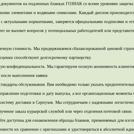
 документов на подлинных бланках ГОЗНАК со всеми уровнями защиты
скими элементами и водяными символами. Каждый диплом производится
 с актуальными нормативами, заверяется официальными подписями и от
нт не вызовет вопросов у потенциальных работодателей или представит
ичную стоимость. Мы придерживаемся сбалансированной ценовой стратег
сценки способствуют долгосрочному партнерству.
ую конфиденциальность. Мы гарантируем полную анонимность клиенто
после выполнения заявки.
стандарты обслуживания. Вам необходимо только указать предпочтительн
аправление подготовки и дату выпуска, а все организационные моменты 
систему доставки в Серпухов. Мы сотрудничаем с надежными логистиче
лучение заказа курьерской службой или через отделения почтовой связи.
айте доступны для ознакомления образцы бланков, применяемых для изго
овести их сравнение с оригиналами и удостовериться в абсолютной иде