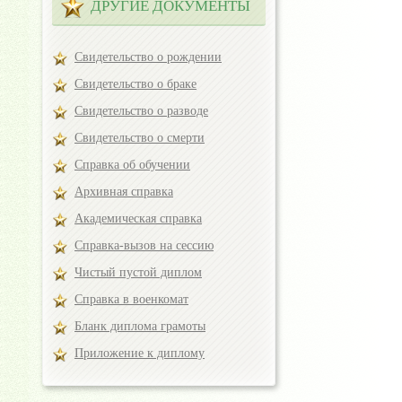
ДРУГИЕ ДОКУМЕНТЫ
Свидетельство о рождении
Свидетельство о браке
Свидетельство о разводе
Свидетельство о смерти
Справка об обучении
Архивная справка
Академическая справка
Справка-вызов на сессию
Чистый пустой диплом
Справка в военкомат
Бланк диплома грамоты
Приложение к диплому