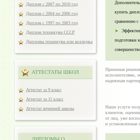
Дополнительн
Диплом с 2007 по 2010 год
купить дипло
Диплом с 2004 по 2006 год
сравнению с
Диплом с 1997 по 2003 год
Эффектив
Диплом техникума СССР
подготовки к
Дипломы техникума или колледжа
совершенств
Принимая решение
АТТЕСТАТЫ ШКОЛ
исполнителями, о
надежным партнер
Аттестат за 9 класс
Аттестат за 11 класс
Наши услуги полу
Аттестат вечерней школы
клиентов, оценив
от лиц, уже восп
и установленные 
ДИПЛОМЫ О