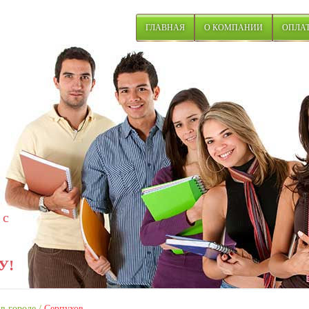
ГЛАВНАЯ
О КОМПАНИИ
ОПЛАТ
 с
У!
в городе
/
Серпухов