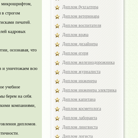
: микрошрифтом,
Диплом бухгалтера
 в строгом
Диплом ветеринара
тисками печатей.
Диплом воспитателя
елей кадровых
Диплом врача
Диплом дизайнера
ии, осознавая, что
Диплом егеря
Диплом железнодорожника
в и уничтожаем всю
Диплом журналиста
Диплом инженера
ое учебное
Диплом инженера электрика
мы берем на себя.
Диплом капитана
скими компаниями,
Диплом косметолога
Диплом лаборанта
товления дипломов.
Диплом лингвиста
нтичности.
Диплом логиста