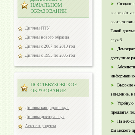
Создание
НАЧАЛЬНОМ
ОБРАЗОВАНИИ
голографиче
соответствии
Диплом ПТУ
Такой докуме
Диплом нового образца
служб.
Диплом с 2007 по 2010 год
Демократ
Диплом с 1995 по 2006 год
доступные ра
Абсолютн
информацию 
ПОСЛЕВУЗОВСКОЕ
Высокие 
ОБРАЗОВАНИЕ
заведение, н
Удобную 
Диплом кандидата наук
предлагая по
Диплом доктора наук
На веб-с
Аттестат доцента
Вы можете пр