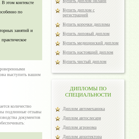
Купить диплом онлайн
 В этом контексте
Купить диплом с
особенно по
регистрацией
Купить корочки диплома
торных занятий и
Купить липовый диплом
 практическое
Купить медицинский диплом
Купить настоящий диплом
Купить чистый диплом
 проверенными
това выступить вашим
ДИПЛОМЫ ПО
СПЕЦИАЛЬНОСТИ
ется количество
Диплом автомеханика
ены подлинные отзывы
изводства документов
Диплом автослесаря
обеспечивать:
Диплом агронома
Диплом архитектора