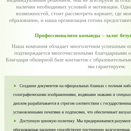
индивидуальным решением. Мы не агитируем за отказ
наличии необходимых условий и мотивации. Одн
возможностей, стоит рассмотреть вариант, где м
образовании, и наша организация готова предостав
Профессионализм команды – залог безу
Наша компания обладает многолетним успешным оп
подтверждается многочисленными благодарными от
Благодаря обширной базе контактов с образовательны
мы гарантируем:
Создание документов на официальных бланках с полным наб
голографическими изображениями, водяными знаками и специ
диплом разрабатывается в строгом соответствии с государственн
установленными печатями и подписями, что обеспечивает визуал
Доступную ценовую политику. Мы придерживаемся разумного 
обоснованные расценки способствуют построению долгосрочных