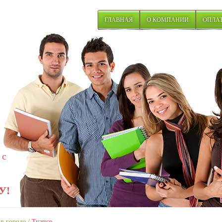
ГЛАВНАЯ
О КОМПАНИИ
ОПЛАТ
 с
У!
в городе
/
Туапсе