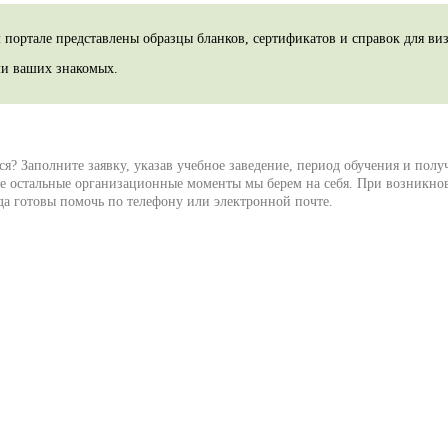
 портале представлены образцы бланков, сертификатов и справок для ви
ми ваших знакомых.
тся? Заполните заявку, указав учебное заведение, период обучения и пол
се остальные организационные моменты мы берем на себя. При возникн
да готовы помочь по телефону или электронной почте.