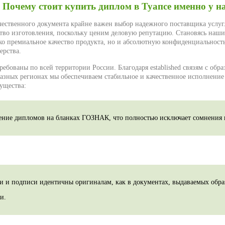
Почему стоит купить диплом в Туапсе именно у н
чественного документа крайне важен выбор надежного поставщика услуг
ство изготовления, поскольку ценим деловую репутацию. Становясь наш
ько премиальное качество продукта, но и абсолютную конфиденциальность
ерства.
ебованы по всей территории России. Благодаря established связям с обр
азных регионах мы обеспечиваем стабильное и качественное исполнение 
ущества:
ение дипломов на бланках ГОЗНАК, что полностью исключает сомнения 
ти и подписи идентичны оригиналам, как в документах, выдаваемых обр
и.