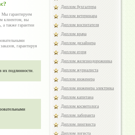
ас?
Диплом бухгалтера
. Мы гарантируем
Диплом ветеринара
им клиентом, вы
Диплом воспитателя
, а также гарантии
Диплом врача
азовательными
Диплом дизайнера
заказов, гарантируя
Диплом егеря
Диплом железнодорожника
Диплом журналиста
в их подлинности.
Диплом инженера
Диплом инженера электрика
Диплом капитана
Диплом косметолога
азовательными
Диплом лаборанта
Диплом лингвиста
Диплом логиста