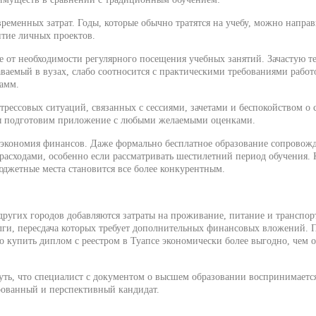
еменных затрат. Годы, которые обычно тратятся на учебу, можно направ
итие личных проектов.
от необходимости регулярного посещения учебных занятий. Зачастую т
ваемый в вузах, слабо соотносится с практическими требованиями работ
амм.
рессовых ситуаций, связанных с сессиями, зачетами и беспокойством о 
ы подготовим приложение с любыми желаемыми оценками.
экономия финансов. Даже формально бесплатное образование сопровож
асходами, особенно если рассматривать шестилетний период обучения. 
юджетные места становится все более конкурентным.
 других городов добавляются затраты на проживание, питание и транспор
лги, пересдача которых требует дополнительных финансовых вложений. П
то купить диплом с реестром в Туапсе экономически более выгодно, чем 
уть, что специалист с документом о высшем образовании воспринимается
ованный и перспективный кандидат.