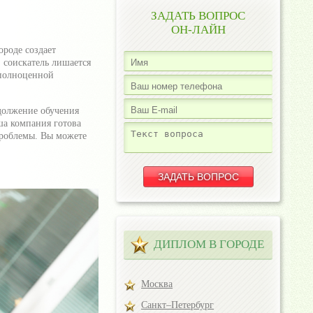
ЗАДАТЬ ВОПРОС
ОН-ЛАЙН
ороде создает
 соискатель лишается
 полноценной
должение обучения
а компания готова
проблемы. Вы можете
ДИПЛОМ В ГОРОДЕ
Москва
Санкт–Петербург