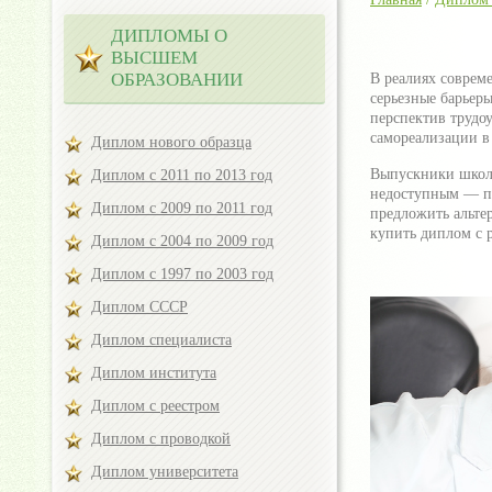
ДИПЛОМЫ О
ВЫСШЕМ
ОБРАЗОВАНИИ
В реалиях соврем
серьезные барьер
перспектив трудо
самореализации в
Диплом нового образца
Выпускники школ 
Диплом с 2011 по 2013 год
недоступным — по
Диплом с 2009 по 2011 год
предложить альте
купить диплом с р
Диплом с 2004 по 2009 год
Диплом с 1997 по 2003 год
Диплом СССР
Диплом специалиста
Диплом института
Диплом с реестром
Диплом с проводкой
Диплом университета