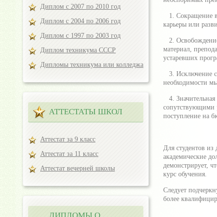
Диплом с 2007 по 2010 год
1. Сокращение вр
Диплом с 2004 по 2006 год
карьеры или разв
Диплом с 1997 по 2003 год
2. Освобождение 
материал, препода
Диплом техникума СССР
устаревших прогр
Дипломы техникума или колледжа
3. Исключение ст
необходимости м
4. Значительная 
сопутствующими р
АТТЕСТАТЫ ШКОЛ
поступление на б
Аттестат за 9 класс
Для студентов из
Аттестат за 11 класс
академические до
демонстрирует, ч
Аттестат вечерней школы
курс обучения.
Следует подчеркн
более квалифицир
ДИПЛОМЫ О