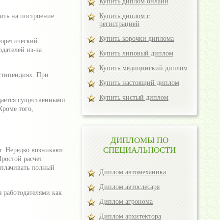
Купить диплом онлайн
ить на построение
Купить диплом с
регистрацией
Купить корочки диплома
еоретический
одателей из-за
Купить липовый диплом
Купить медицинский диплом
стипендиях. При
Купить настоящий диплом
Купить чистый диплом
дается существенными
Кроме того,
ДИПЛОМЫ ПО
СПЕЦИАЛЬНОСТИ
т. Нередко возникают
ростой расчет
оплачивать полный
Диплом автомеханика
Диплом автослесаря
 работодателями как
Диплом агронома
Диплом архитектора